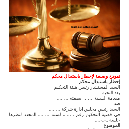
نموذج وصيغة لإخطار باستبدال محكم
إخطار باستبدال محكم
السيد المستشار رئيس هيئة التحكيم
بعد التحية
مقدمة السيد/ …….. بصفته ……..
ضد
السيد رئيس مجلس ادارة شركة ……..
فى قضية التحكيم رقم …….. لسنه …….. المحدد لنظرها
جلسة ..-..-….
الموضوع