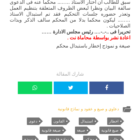
سبق للطالب أن أختار الاستاذ …….. محكما عنه فى الدعوى
سالفة البيان ونظرا لبعض الظروف المتعلقة بتنظيم العمل
وتعذر حضوره جلسات التحكيم فقد تم استبدال الاستاذ
…….. ليكون محكما بدلا من المحكم سالف الذكر وبذات
الصلاحيات .
تحريرا فى ..-..-…. رئيس مجلس الادارة ……
اعادة نشر بواسطة محاماة نت .
صيغة و نموذج إخطار باستبدال محكم
شارك المقالة
دعاوي و صيغ و عقود و نماذج قانونية
اخطار
استبدال
القانون
دعوى
صيغ قانونية
صيغة
صيغة قانونية
طلب
محكم
نماذج قانونية
نموذج