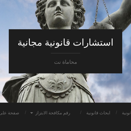
استشارات قانونية مجانية
محاماة نت
ونية
ابحاث قانونية
رقم مكافحة الابتزاز
صفحة على