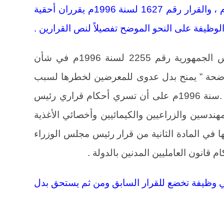
مجلس الوزراء رقم 2577 لسنة 1995م ، والقرار رقم 1627 لسنة 1996م يقرران أحقية
يفة على النحو الموضح تفصيلاً لنص القرارين .
المادة الأولى من قرار رئيس الجمهورية رقم 2255 لسنة 1996م في شأن
وضحة ” يمنح بدل عدوى للمعرضين لخطرها لسبب
طبيعة أعمال وظائفهم بالفئات الآتية ” .سنة 1996م على أن تسري أحكام قراري رئيس
ندسين والزراعيين والكيمائيين وأخصائي الأغذية
في المادة الثانية من قرار رئيس مجلس الوزراء
 وظيفة تخضع للقرار السابق ومن ثم يستحق بدل