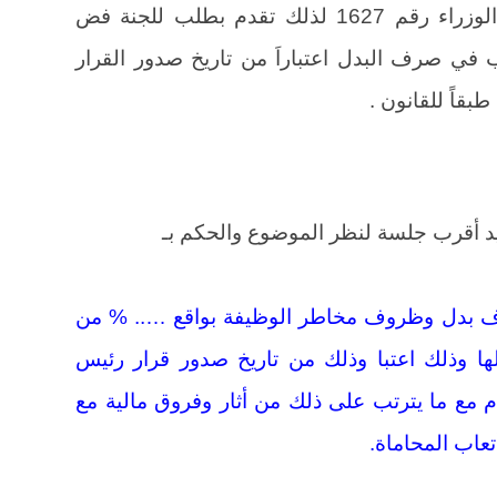
وتنص المادة الأولى من قرار مجلس الوزراء رقم 1627 لذلك تقدم بطلب للجنة فض
 في صرف البدل اعتباراَ من تاريخ صدور القرار
قاً للقانون .
د أقرب جلسة لنظر الموضوع والحكم بـ
 بدل وظروف مخاطر الوظيفة بواقع ….. % من
لها وذلك اعتبا وذلك من تاريخ صدور قرار رئيس
جلس الوزراء رقم 1726 لسنة 1996م مع ما يترتب على ذلك من أثار وفروق مالية مع
تعاب المحاماة.