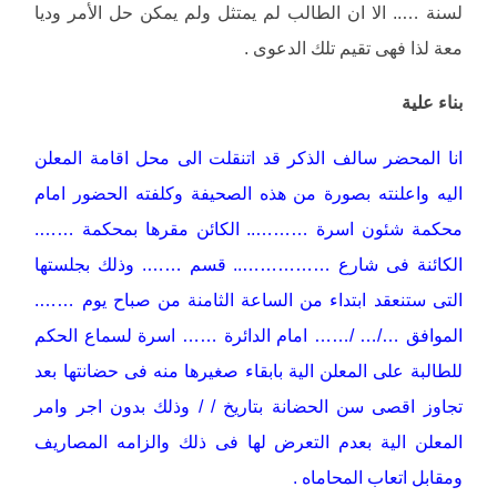
لسنة ….. الا ان الطالب لم يمتثل ولم يمكن حل الأمر وديا
معة لذا فهى تقيم تلك الدعوى .
بناء علية
انا المحضر سالف الذكر قد اتنقلت الى محل اقامة المعلن
اليه واعلنته بصورة من هذه الصحيفة وكلفته الحضور امام
محكمة شئون اسرة ……….. الكائن مقرها بمحكمة …….
الكائنة فى شارع …………….. قسم ……. وذلك بجلستها
التى ستنعقد ابتداء من الساعة الثامنة من صباح يوم …….
الموافق …/… /…… امام الدائرة …… اسرة لسماع الحكم
للطالبة على المعلن الية بابقاء صغيرها منه فى حضانتها بعد
تجاوز اقصى سن الحضانة بتاريخ / / وذلك بدون اجر وامر
المعلن الية بعدم التعرض لها فى ذلك والزامه المصاريف
ومقابل اتعاب المحاماه .