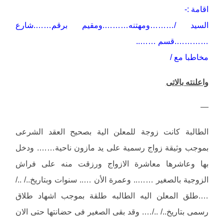
اقامة :-
السيد /………ومهتنه……….ومقيم برقم…….شارع
………….قسم ……..
مخاطبا مع /
واعلنته بالاتى
—
الطالبة كانت زوجة للمعلن الية بصحيح العقد الشرعى
بموجب وثيقة زواج رسمية على يد مازون ناحية……. ودخل
بها وعاشرها معاشرة الازواج ورزقت منه على فراش
الزوجية بالصغير …….. وعمرة الأن ….. سنوات وبتاريخ../ ../
….طلق المعلن اليه الطالبه طلقة بموجب اشهاد طلاق
رسمى بتاريخ../ ../…. وقد بقى الصغير فى حضانتها حتى الان