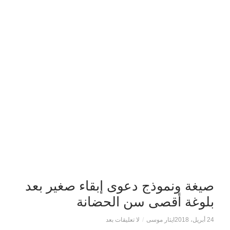
صيغة ونموذج دعوى إبقاء صغير بعد
بلوغة أقصى سن الحضانة
24 أبريل، 2018
ايثار موسى
/
لا تعليقات بعد