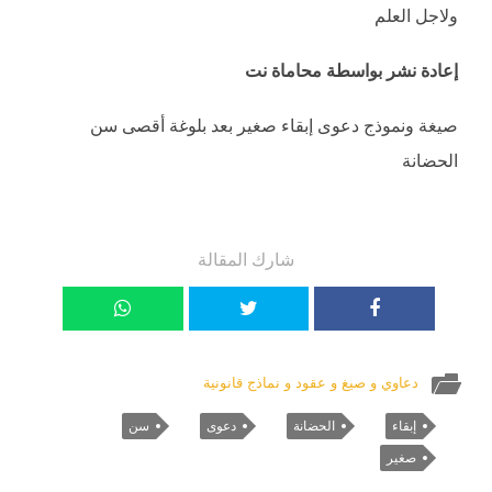
ولاجل العلم
إعادة نشر بواسطة محاماة نت
صيغة ونموذج دعوى إبقاء صغير بعد بلوغة أقصى سن
الحضانة
شارك المقالة
دعاوي و صيغ و عقود و نماذج قانونية
إبقاء
الحضانة
دعوى
سن
صغير