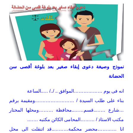
نموذج وصيغة دعوى إبقاء صغير بعد بلوغة أقصى سن
الحضانة
انه فى يوم ………………الموافق .. /../ …..الساعة
بناء على طلب السيدة / …………………….ومقيمة برقم
…شارع ……..قسم……..محافظة ………ومحلها المختار
مكتب الاستاذ / ………المحامى الكائن مكتبه …….
انا …………محضر محكمة………..قد اتنقلت الى محل