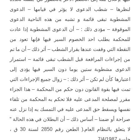
لنظرها – شطب الدعوى لا يؤثر في قيامها – الدعوى
المشطوبة تبقى قائمة و تشبه من هذه الناحية الدعوى
الموقوفة – مؤدى ذلك : – أن الدعوى المشطوبة إذا عادت
للمحكمة بطلب احد الخصوم السير فيها فإنها تعود من
النقطة التي وقفت عندها بقرار الشطب – أثر ذلك – أن ما تم
من إجراءات المرافعة قبل الشطب تبقى قائمة – استمرار
الدعوى مشطوبة ستين يوما دون السير فيها يؤدى إلى
اعتبارها كأن لم تكن – أثر ذلك : – زوال جميع الإجراءات التي
تمت فيها بقوة القانون دون حكم من المحكمة – هذا الجزاء
مقرر لمصلحة المدعى عليه فلا تحكم به المحكمة من تلقاء
نفسها ويسقط حق المدعى عليه في التمسك به إذا نزل عنه
صراحة أو ضمنا – أساس ذلك – أن البطلان في هذه الحالة ”
لا يتعلق بالنظام العام.( الطعن رقم 2850 لسنة 30 ق ،
جلسة 7/4/1987.