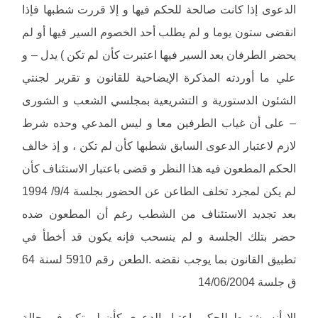
الدعوى إذا كانت صالحة للحكم فيها و إلا قررت شطبها فإذا
انقضى ستون يوما و لم يطلب أحد الخصوم السير فيها أو لم
يحضر الطرفان بعد السير فيها اعتبرت كأن لم تكن ) يدل – و
علي ما أوردته المذكرة الإيضاحية للقانون و تقرير لجنتي
الشئون الدستورية و التشريعية بمجلسي الشعب و الشورى
– على أن غياب الطرفين معا و ليس المدعي وحده شرط
لازم لاعتبار الدعوى السابق شطبها كأن لم تكن ، و إذ خالف
الحكم المطعون فيه هذا النظر و قضى باعتبار الاستئناف كأن
لم يكن لمجرد تخلف الطاعن عن الحضور بجلسة 9/4/ 1994
بعد تجديد الاستئناف من الشطب رغم أن المطعون ضده
حضر بتلك الجلسة و لم ينسحب فإنه يكون قد أخطأ في
تطبيق القانون بما يوجب نقضه .الطعن رقم 5910 لسنة 64
ق جلسة 14/06/2004
إلا أنه يشترط للحكم باعتبار الدعوى كأن لم تكن فى حالة