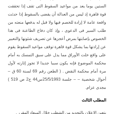
الستين يوما يعد من مواعيد السقوط التى تقف إذا تحققت
قوة قاهرة إذ ليس من العدالة أن يقضى بالسقوط إذا حدثت
واقعة عامة لا إرادة للخصم فيها ولا قبل له بدفعها منعته من
طلب السير فى الدعوى ، وإذ كان دفاع الطاعنة فى هذا
الخصوص بإصابتها بمرض أعجزها عن تصريف شئونها والتعبير
عن إرادتها بما يشكل قوة قاهرة توقف مواعيد السقوط يقوم
على واقع خلت الأوراق مما يدل على سبق التمسك به أمام
محكمة الموضوع فإنه يكون سببا جديدا لا تجوز إثارته لأول
مرة أمام محكمة النقض . ( الطعن رقم 69 لسنة 60 ق –
أحوال شخصية – – جلسة 25/5/1993س44 ج2 ص 519 )
مجدى عزام.
المطلب الثالث
يتعين الإعلان بالتجديد من الشطب خلال الميعاد المقرر .