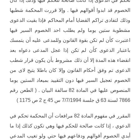
الخصوم قد ابدوا أقوالهم فيها . وإلا قررت المحكمة شطبها
وذلك لتفادى تراكم القضايا أمام المحاكم فإذا بقيت الدعوى
مشطوبة ستين يوما ولم يطلب احد الخصوم السير فيها
اعتبرت كأن لم تكن بقوة القانون وللمدعى عليه أن يتمسك
باعتبار الدعوى كأن لم تكن إذا عجل المدعى دعواه بعد
انقضاء هذه المدة إلا أن ذلك مشروط بأن يكون قرار شطب
الدعوى تم وفق أحكام القانون وإلا كان باطلا يتيح لاى من
الخصوم تعجيل السير فيها دون التقييد بميعاد الستين يوما
المنصوص عليها في المادة 82 سالفة البيان . ( الطعن رقم
7866 لسنة 63 ق جلسة 7/7/1994 س 45 ج 2 ص 1175 )
المقرر في مفهوم المادة 82 مرافعات أن المحكمة تحكم في
الدعوي ، إذا كانت صالحة للحكم فيها وهي تكون كذلك إذا ما
أبدي الخصوم أقوالهم ودفاعهم فيها حتي ولو تغيب المدعي