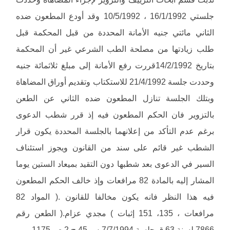
جلستي 16/1/1992 ، 10/5/1992 وقد أودع المطعون ضده
الثاني مائتي جنيه الأمانة المحددة من قبل المحكمة قبل
طلب زيادتها من مصلحة الطب الشرعي غير أن المحكمة
بتاريخ 14/2/1992قررت رفع الأمانة إلى مبلغ ثلاثمائة جنيه
وحددت جلسة 21/4/1992 للاستكتاب وتقديم أوراق المضاهاة
وبتلك الجلسة تنازل المطعون ضده الثاني عن الطعن
بالتزوير فان الحكم المطعون فيه إذ قرر شطب الدعوى
برغم عدم التأكد من إعلانهما بالجلسة المحددة يكون قرار
الشطب غير قائم على سند من القانون ويجوز استئناف
السير في الدعوى بعد شطبها دون التقيد بميعاد الستين يوما
المشار إليه بالمادة 82 مرافعات وإذ خالف الحكم المطعون
فيه هذا النظر فانه يكون مخالفا للقانون .( المواد 82
مرافعات ، 135، 151 إثبات ) مجدي عزام.( الطعن رقم
7866 لسنة 63 ق جلسة 7/7/1994 س 45 ج 2 ص 1175