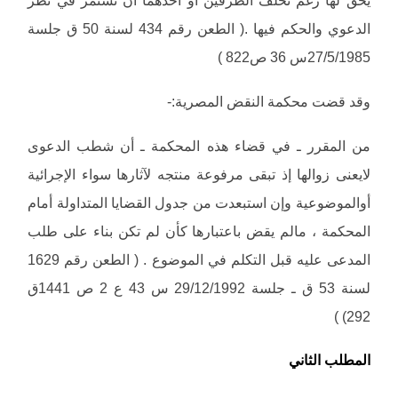
يحق لها رغم تخلف الطرفين أو أحدهما أن تستمر في نظر
الدعوي والحكم فيها .( الطعن رقم 434 لسنة 50 ق جلسة
27/5/1985س 36 ص822 )
وقد قضت محكمة النقض المصرية:-
من المقرر ـ في قضاء هذه المحكمة ـ أن شطب الدعوى
لايعنى زوالها إذ تبقى مرفوعة منتجه لآثارها سواء الإجرائية
أوالموضوعية وإن استبعدت من جدول القضايا المتداولة أمام
المحكمة ، مالم يقض باعتبارها كأن لم تكن بناء على طلب
المدعى عليه قبل التكلم في الموضوع . ( الطعن رقم 1629
لسنة 53 ق ـ جلسة 29/12/1992 س 43 ع 2 ص 1441ق
292) )
المطلب الثاني