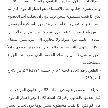
المرافعات – قبل تعديلها بالقانون رقم 23 لسنة 1992 ،
والتى يسرى حكمها على الاستئناف هو اعتبار الدعوى كأن لم
تكن إذا بقيت مشطوبة ستين يوماً دون أن يطلب أحد الخصوم
السير فيها لا يتصل بالنظام العام فلا يجوز للمحكمة أن تقضى
به من تلقاء نفسها إذ هو مقرر لمصلحة من لم يتم إعلانه من
المدعى عليهم دون سواه ولا يتجاوزه إلى غيره ممن استقام
شكل الدعوى بالنسبة له طالما كان موضوع الدعوى قابلاً
للتجزئة شريطة أن يتمسك الخصم الذى تقرر هذا الجزاء
لمصلحته به .
( الطعن رقم 2050 لسنة 57 ق جلسة 27/4/1994 س 45 ج
1 ص 769
الجزاء المنصوص عليه فى المادة 82 من قانون المرافعات ـ
قبل تعديلها بالقانون رقم 23 لسنة 1992 وهو اعتبار الدعوى
كأن لم تكن إذا بقيت مشطوبه ستين يوما دون تجديد السير