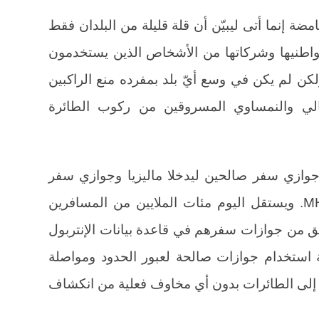
MH3 في ظروف غامضة إنما أتى ليبيّن أن قلة قليلة من البلدان فقط
مواطنيها وشركاتها من الأشخاص الذين يستخدمون
ن لم يكن في وسع أيّ بلد بمفرده منع الراكبين
الي والنمساوي المسروقين من ركوب الطائرة
جوازي سفر صالحين ليدخلا ماليزيا وجوازي سفر
مسروقين لركوب طائرة الرحلة MH370. ويستقل اليوم مئات الملايين من المسافرين
ق من جوازات سفرهم في قاعدة بيانات الإنتربول
ة استخدام جوازات صالحة لعبور الحدود ومواصلة
إلى الطائرات بدون أي مخاوف فعلية من انكشاف