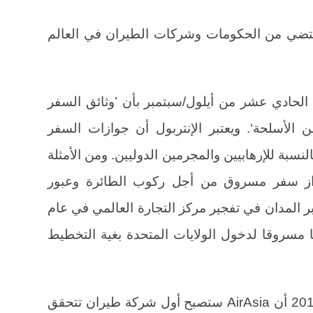
قتضي من الحكومات وشركات الطيران في العالم
الحادي عشر من أيلول/سبتمبر بأن ’وثائق السفر
 الأسلحة‘. ويعتبر الإنتربول أن جوازات السفر
نسبة للإرهابيين والمجرمين الدوليين. ومن الأمثلة
از سفر مسروق من أجل ركوب الطائرة وعبور
 المدان في تفجير مركز التجارة العالمي في عام
يا مسروقا لدخول الولايات المتحدة بغية التخطيط
وبعد إعلان الإنتربول في 13 أيار/مايو 2014 أن AirAsia ستصبح أول شركة طيران تتحقق