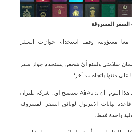
 السفر المسروقة
 معا مسؤولية وقف استخدام جوازات السفر
 لضمان سلامتي ولمنع أيّ شخص يستخدم جواز سفر
لى متنها باتجاه بلد آخر‘‘.
إن إعلان الإنتربول قبل أسبوع، في مثل هذا اليوم، أن AirAsia ستصبح أول شركة طيران
دة بيانات الإنتربول لوثائق السفر المسروقة
لية واحدة فقط.