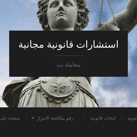
استشارات قانونية مجانية
محاماة نت
ونية
ابحاث قانونية
رقم مكافحة الابتزاز
صفحة على