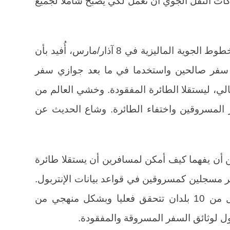
ات النقل الجوي أن تعمل لكي يصبح شاملا لجميع
وبعد اختفاء الطائرة MH370 التابعة للخطوط الجوية الماليزية في 8 آذار/مارس، أُفيد بأن
زي سفر صالحين واستخدما في ما بعد جوازي سفر
ي، ليستقلا الطائرة المفقودة. وخشي العالم من
المسروقين واختفاء الطائرة. وشاع الحديث عن
ن أن يفهما كيف أمكن لمسافرين أن يستقلا طائرة
 مسجلين كمسروقين في قواعد بيانات الإنتربول.
وازداد الناس ريبةً عندما علموا أن أقل من 10 بلدان تتحقق فعليا وبشكل منهجي من
ول لوثائق السفر المسروقة والمفقودة.