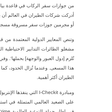
من جوازات سفر الركاب في قاعدة بيانا
أدركت شركات الطيران في العالم أن بم
أو مجرمين جوزات سفر مسروقة مسجلة في
وتنص المعايير الدولية المعتمدة من ق
مشغلو الطائرات التدابير الاحتياطية ا
تُلزم [دول العبور والوجهة] بحملها‘. و
هذا المسعى. وعندما تُزال الحدود، ك
الطيران أكثر أهمية.
ومبادرة I-Checkit التي ين
على الصعيد العالمي المتمثلة في ا