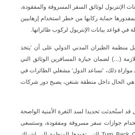
ت الإنتربول لوثائق السفر المسروقة والمفقودة،
قدورها حماية ركابها من خطر استخدام إرهابيين
 قواعد بيانات الإنتربول لركوب طائراتها.
بل منظمة الطيران المدني الدولي على أن ’يتخذ
للازمة (…) لضمان حيازة المسافرين الوثائق التي
في موازاة ذلك، ’تساعد الدول‘ مشغلي الطائرات في
ما هي الحال داخل منطقة شنغن، يصبح دور شركات
فذها الإنتربول قد استُحدثت تحديدا لسد الثغرة الأمنية الواضحة
ستخدام جوازات سفر مسروقة ومفقودة، وستسعى
في إطار حملة التوعية العالمية Turn Back Crime التي تقودها المنظمة إلى إشراك