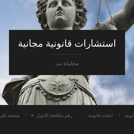
استشارات قانونية مجانية
محاماة نت
ونية
ابحاث قانونية
رقم مكافحة الابتزاز
صفحة على