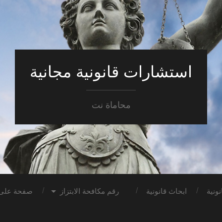
استشارات قانونية مجانية
محاماة نت
ونية
ابحاث قانونية
رقم مكافحة الابتزاز
صفحة على