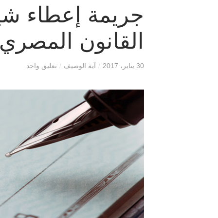
جريمة إعطاء ش
القانون المصري
30 يناير، 2017
/
آية الوصيف
/
تعليق واحد