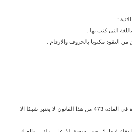
اتية :
الصك الخالى من احد البيانات المذكورة في المادة 473 من هذا القانون لا يعتبر شيكا الا
فاء فيها لا يجوز سحبة الا علي بنك . والصك