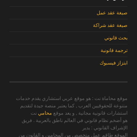
صيغة عقد عمل
صيغة عقد شراكة
بحث قانوني
ترجمة قانونية
ابتزاز فيسبوك
موقع محاماة نت : هو موقع عربي استشاري يقدم خدمات
متنوعة للحقوقيين العرب , كما يعتبر منصة جيدة لتقديم
استشارات قانونية مجانية , و يعد موقع
محامي
نت
هو أضخم نظام قانوني في العالم ناطق بالعربية . فريق
الإشراف القانوني : يدير
الموقع طاقم عمل متخصص من المحامين و القانون من