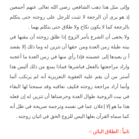
وإلى مثل هذا ذهب الشافعي رضي الله تعالى عنهم أجمعين
إذ هو يرى أن الرجعة لا تثبت للرجل على زوجته حتى يتكلم
بالرجعة كما لا يكون نكاح ولا طلاق حتى يتكلم بهما .
ولا يخفى أن الشرع يأمر الزوج إذا طلق زوجته أن يبقيها في
بيته طيلة زمن العدة ومن حقها أن تتزين له وما ذلك إلا بقصد
أ ن يعيدها إلى عصمته فإذا رأي منها في زمن العدة ما أعجبه
واراد مراجعتها بالفعل فباشرها فماذا يمنع من ذلك أليس هذا
أستر من أن يقم عليه العقوبة التعزيزية أنه لم يرتكب أثما
وأنما أراد مراجعة زوجته فكيف نعاقبه وقد سمحنا لها البقاء
في بيت الزوجية طوال العدة وحرضناها أن تتزين له إن فعله
هذا ما هو إلا إعلان عما في نفسه وترجمة صريحة في ظل أنه
كما سماه القرآن بعلها اليس للزوج الحق في اتيان زوجته .
ثانياً : الطلاق البائن :-