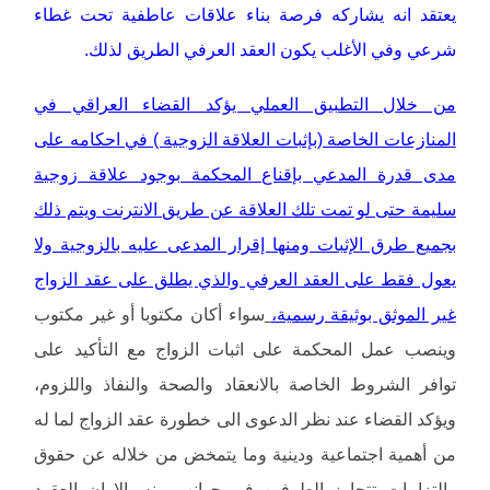
يعتقد انه يشاركه فرصة بناء علاقات عاطفية تحت غطاء
شرعي وفي الأغلب يكون العقد العرفي الطريق لذلك.
من خلال التطبيق العملي يؤكد القضاء العراقي في
المنازعات الخاصة (بإثبات العلاقة الزوجية ) في احكامه على
مدى قدرة المدعي بإقناع المحكمة بوجود علاقة زوجية
سليمة حتى لو تمت تلك العلاقة عن طريق الانترنت ويتم ذلك
بجميع طرق الإثبات ومنها إقرار المدعى عليه بالزوجية ولا
يعول فقط على العقد العرفي والذي يطلق على عقد الزواج
غير الموثق بوثيقة رسمية،
سواء أكان مكتوبا أو غير مكتوب
وينصب عمل المحكمة على اثبات الزواج مع التأكيد على
توافر الشروط الخاصة بالانعقاد والصحة والنفاذ واللزوم،
ويؤكد القضاء عند نظر الدعوى الى خطورة عقد الزواج لما له
من أهمية اجتماعية ودينية وما يتمخض من خلاله عن حقوق
والتزامات تتجاوز الطرفين في جوانب منه، الا ان العقود