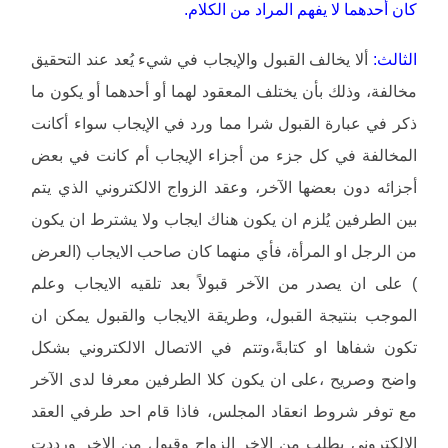
كان أحدهما لا يفهم المراد من الكلام.
الثالث:
ألا يخالف القبول والإيجاب في شيء يُعد عند التحقيق
مخالفة، وذلك بأن يختلف المعقود لهما أو أحدهما أو يكون ما
ذكر في عبارة القبول شرا مما ورد في الإيجاب سواء أكانت
المخالفة في كل جزء من أجزاء الإيجاب أم كانت في بعض
أجزائه دون بعضها الآخر، وعقد الزواج الالكتروني الذي يتم
بين الطرفين يُلزم ان يكون هناك ايجاب ولا يشترط ان يكون
من الرجل او المرأة، فأي منهما كان صاحب الايجاب (العرض
) على ان يصدر من الآخر قبولاً بعد تلقيه الايجاب وعلم
الموجب بنتيجة القبول، وطريقة الايجاب والقبول يمكن ان
تكون شفاها او كتابةً،وتتم في الاتصال الالكتروني بشكل
واضح وصريح ،على ان يكون كلا الطرفين معرفا لدى الآخر
مع توفر شروط انعقاد المجلس، فاذا قام احد طرفي العقد
الالكتروني بطلب من الاخر الزواج وقبول من الاخر ورددت