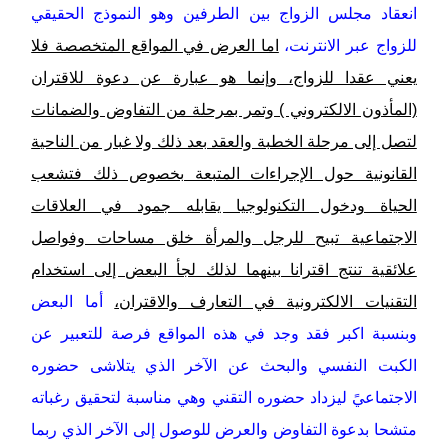
انعقاد مجلس الزواج بين الطرفين وهو النموذج الحقيقي
للزواج عبر الانترنت،
اما العرض في المواقع المتخصصة فلا
يعني عقدا للزواج، وإنما هو عبارة عن دعوة للاقتران
(المأذون الالكتروني ) وتمر بمرحلة من التفاوض والضمانات
لتصل إلى مرحلة الخطبة والعقد بعد ذلك ولا غبار من الناحية
القانونية حول الإجراءات المتبعة بخصوص ذلك فتشعب
الحياة ودخول التكنولوجيا يقابله جمود في العلاقات
الاجتماعية تبيح للرجل والمرأة خلق مساحات وفواصل
علائقية تنتج اقترانا بينهما لذلك لجأ البعض إلى استخدام
التقنيات الالكترونية في التعارف والاقتران،
أما البعض
وبنسبة اكبر فقد وجد في هذه المواقع فرصة للتعبير عن
الكبت النفسي والبحث عن الآخر الذي يتلاشى حضوره
الاجتماعيً ليزداد حضوره التقني وهي مناسبة لتحقيق رغباته
متشحا بدعوة التفاوض والعرض للوصول إلى الآخر الذي ربما