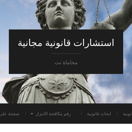
استشارات قانونية مجانية
محاماة نت
ونية
ابحاث قانونية
رقم مكافحة الابتزاز
صفحة على