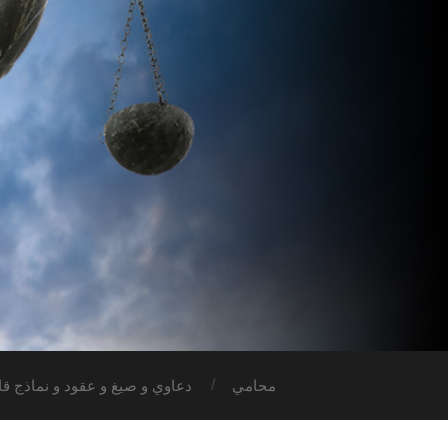
محامي
دعاوي و صيغ و عقود و نماذج قان