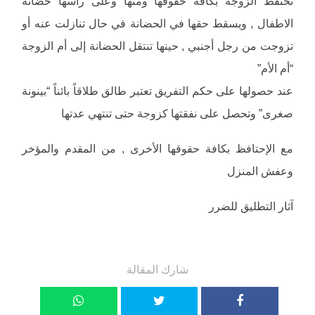
تحتفظ الزوجة بكافة حقوقها ومنها وعلى رأسها حضانة
الاطفال , ويسقط حقها في الحضانة في حال تنازلت عنه أو
تزوجت من رجل أجنبي , حينها تنتقل الحضانة إلى أم الزوجة
“أم الأم”
عند حصولها على حكم التفريق تعتبر طالق طلاقاً بائناً “بينونة
صغرى” وتحصل على نفقتها كزوجة حتى تنتهي عدتها
مع الإحتافظ بكافة حقوقها الأخرى , من المقدم والمؤخر
وعفش المنزل
آثار التطليق للضرر
شارك المقالة