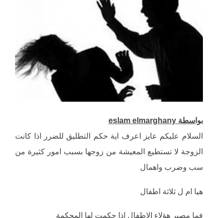
بواسطة eslam elmarghany
السلام عليكم عايز اعرف اية حكم التطليق للضرر اذا كانت
الزوجة لا تستطيع المعيشة من زوجها بسبب امور كثيرة من
سب وضرب واهمال
هيا ام ل ثلاثة اطفال
فما مصير هؤلاء الاطفال اذا حكمت لها المحكمة