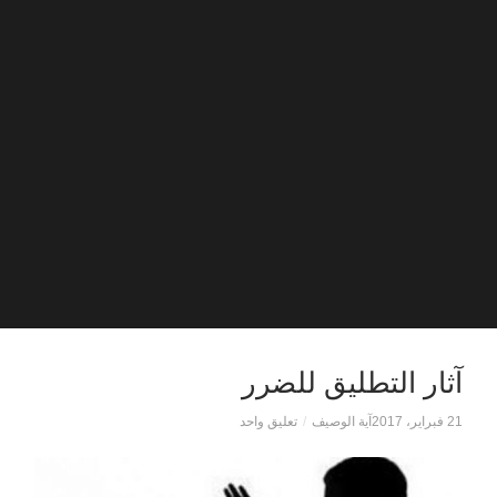
آثار التطليق للضرر
21 فبراير، 2017
آية الوصيف
/
تعليق واحد