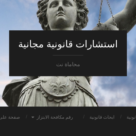
استشارات قانونية مجانية
محاماة نت
ونية
ابحاث قانونية
رقم مكافحة الابتزاز
صفحة على