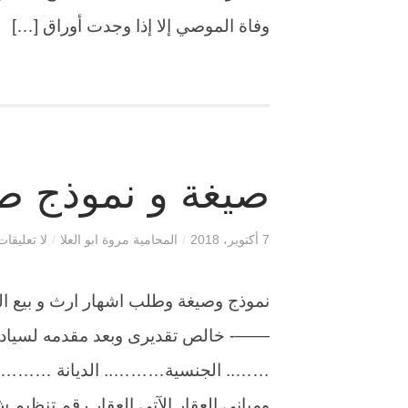
وفاة الموصي إلا إذا وجدت أوراق […]
صيغة و نموذج طل
7 أكتوبر، 2018
/
المحامية مروة ابو العلا
/
لا تعليقات
نموذج وصيغة وطلب اشهار ارث و بيع ا
——- خالص تقديرى وبعد مقدمه لسيادتك
…….. الجنسية……….. الديانة ………….-
ومبانى العقار الآتى العقار رقم تنظي