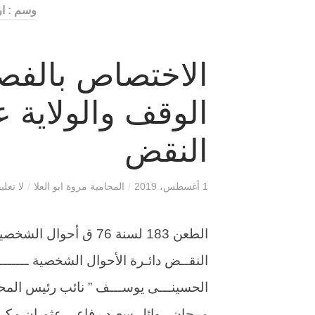
وسم : ا
الاختصاص بالفص
الوقف والولاية 
النقض
1 أغسطس، 2019
/
المحامية مروة ابو العلا
/
لا تعلي
النقــض دائـرة الأحوال الشخصية ــــــــ
الحسينـــى يوســـف ” نائب رئيس المح
مرجان ، وائل سعـد رفاعى عثمـان مكـــ