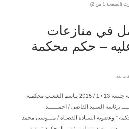
رث
(الصفحة 1 من 2)
ل في منازعات
عليه – حكم محكمة
قات بعد
الطعن 183 لسنة 76 ق أحوال الشخصية جلسة 13 / 1 / 2015 بـاسم الشعـب محكمـة
ـــ برئاسة السـيد القاضى / أحمــــــد
كمة “ وعضوية السـادة القضـاة / مـــوسى محمد
ـــرم تـــوفيق ” نواب رئيس المحكمة “ وعبد