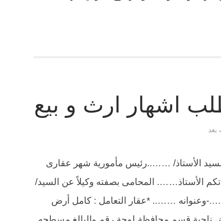
ب اشهار ارث و بيع
 بعد
لسيد الأستاذ/ ……..رئيس مأمورية شهر عقارى
م الأستاذ……. المحامى بصفته وكيلاً عن السيد/
وعنوانه …….. *عقار التعامل : كامل أرض
م ش ناحية قسم محافظة لوحة رقم والبالغ مسطحه