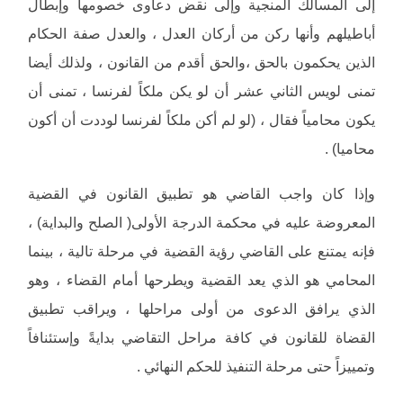
إلى المسالك المنجية وإلى نقض دعاوى خصومها وإبطال
أباطيلهم وأنها ركن من أركان العدل ، والعدل صفة الحكام
الذين يحكمون بالحق ،والحق أقدم من القانون ، ولذلك أيضا
تمنى لويس الثاني عشر أن لو يكن ملكاً لفرنسا ، تمنى أن
يكون محامياً فقال ، (لو لم أكن ملكاً لفرنسا لوددت أن أكون
محاميا) .
وإذا كان واجب القاضي هو تطبيق القانون في القضية
المعروضة عليه في محكمة الدرجة الأولى( الصلح والبداية) ،
فإنه يمتنع على القاضي رؤية القضية في مرحلة تالية ، بينما
المحامي هو الذي يعد القضية ويطرحها أمام القضاء ، وهو
الذي يرافق الدعوى من أولى مراحلها ، ويراقب تطبيق
القضاة للقانون في كافة مراحل التقاضي بدايةً وإستئنافاً
وتمييزاً حتى مرحلة التنفيذ للحكم النهائي .