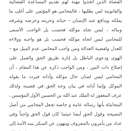
القضاة الذين اتخذوا مهنة لهم تقديم المساعدة القضائية
والقانونية لمن يطلبها ، فالمحامي هو المؤتمن على أغلى ما
يملكه ويدافع عنه الإنسان – حياته وحريته وعرضه وشرفه
وماله ، ليس تجاه موكله فحسب بل الواجب الأسمى
للمحامي ليس اتجاه موكله فحسب بل هو واجبه وولاءه
للعدل ولقضية العدالة ومن واجب المحامي عدم الميل مع –
الهوى ودعوى الباطل بل إنارة طريق الحق والعمل على
إصلاح ذات البين ، ومن الواجب ذكره عن هذا المقام ، أن
المحامي ليس لسان حال موكله وأداته فيردد ما يقوله
الموكل وإنما أداته في بيان وجه الحق في قضيته ولذلك
عرف المغفور له الملك عبد الله بن الحسين الأول المؤسس ،
المحاماة بأنها رسالة عامة و خاصة تجعل المحامي من أصل
النصيحة وقول الحق أيضا حيثما كان قول الحق واجباً وفي
عداد من يأمرون بالمعروف وينهون عن المنكر ينبه الأمة إلى