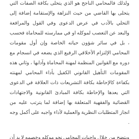
ولذلك فالمحامي الناجح هو الذي يتحلى بكافة الصفات التي
يتحلى بها القاضي من حيث النزاهة والإستقامة إضافة إلى
التحلي بالأدب في عرض الدعوى وفي القول والمرافعة
والبعد عن التعصب لموكله او في ممارسته للمحاماة فحسب
، بل في سائر شؤون حياته الخاصة وإن أول مقومات
المحامي الإلتزام الأخلاقي الرفيع الذي يضعه في انسجام مع
دوره مع القوانين المنظمة لمهنة المحاماة وآدابها ، وثاني هذه
المقومات التأهيل القانوني الكفيل بأداء المحامي لمهنته
بكفاءة كالإحاطة بكافة التشريعات ذات العلاقة في الدعوى
التي يعدها والإحاطة بكافة المبادئ القانونية والاجتهادات
القضائية والفقهية المتعلقة بها إضافة لما يترتب عليه من
انجاز المتطلبات النظرية والعملية لأداء واجبه على أكمل وجه
.
ويتضح من خلال واجبات المحامي نحو موكله وخصمه لا بد أن