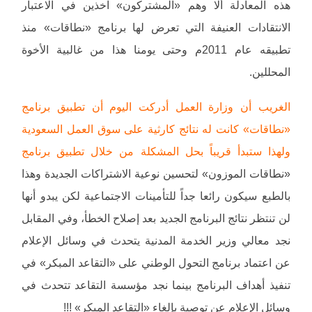
هذه المعادلة ألا وهم «المشتركون» آخذين في الاعتبار
الانتقادات العنيفة التي تعرض لها برنامج «نطاقات» منذ
تطبيقه عام 2011م وحتى يومنا هذا من غالبية الأخوة
المحللين.
الغريب أن وزارة العمل أدركت اليوم أن تطبيق برنامج
«نطاقات» كانت له نتائج كارثية على سوق العمل السعودية
ولهذا ستبدأ قريباً بحل المشكلة من خلال تطبيق برنامج
«نطاقات الموزون» لتحسين نوعية الاشتراكات الجديدة وهذا
بالطبع سيكون رائعا جداً للتأمينات الاجتماعية لكن يبدو أنها
لن تنتظر نتائج البرنامج الجديد بعد إصلاح الخطأ، وفي المقابل
نجد معالي وزير الخدمة المدنية يتحدث في وسائل الإعلام
عن اعتماد برنامج التحول الوطني على «التقاعد المبكر» في
تنفيذ أهداف البرنامج بينما نجد مؤسسة التقاعد تتحدث في
وسائل الإعلام عن توصية بإلغاء «التقاعد المبكر» !!!