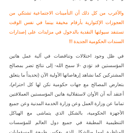
والأغرب من كل ذلك أن التأمينات الاجتماعية تشتكي من
العجوزات الإكتوارية بأرقام مخيفة بينما في نفس الوقت
تستنفد سيولتها النقدية بالدخول في مزايدات على إصدارات
السندات الحكومية الجديدة !!!
في ظل وجود اختلالات وتناقضات في آلية عمل هاتين
المؤسستين قد تؤدي -لا سمح الله- إلى نتائج تضر بمصالح
المشتركين كما نشاهد إرهاصاتها الأولية الآن (تحديداً ما يتعلق
بتعارض المصالح مع جهات حكومية نكن لها كل احترام)،
أعتقد أنه آن الأوان لاستقلالية هاتين المؤسستين العملاقتين
تماما عن وزارة العمل وعن وزارة الخدمة المدنية وعن جميع
الأجهزة الحكومية، بالشكل الذي يتماشى مع الهياكل
التنظيمية المطبقة في جميع دول العالم للمؤسسات
المناظرة لهما وبالشكل الذي يعكس طبيعة المسؤوليات