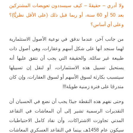
ولا أدري – حقيقةً – كيف سيسددون تعويضات المشتركين
بعد 50 أو 60 سنة، أو ربما قبل ذلك (على الأقل نظريًّا)؟
وعلى أي أساس؟
من جانب آخر، عندما ندقق في نوعية الأصول الاستثمارية
لهما سنجد أنها على شكل أسهم وعقارات، وهي أصول ذات
طبيعة غير سائلة. والحقيقة التي يجب أن نتفق عليها أنه
يستحيل تسييل هذه الاستثمارات، أو لنقل إن تسييلها
سيتسبب بكارثة لسوق الأسهم أو لسوق العقارات، وإن كان
متدرجًا على فترة زمنية طويلة!!!
وحتى نفهم هذه النقطة جيدًا يجب أن نضع في الحسبان أن
التقديرات الرسمية تشير إلى أن المعاشات في التقاعد
المدني تجاوزت الاشتراكات، وأن نفاد كامل الاحتياطيات
سيكون عام 1458هـ، بينما في التقاعد العسكري المعاشات