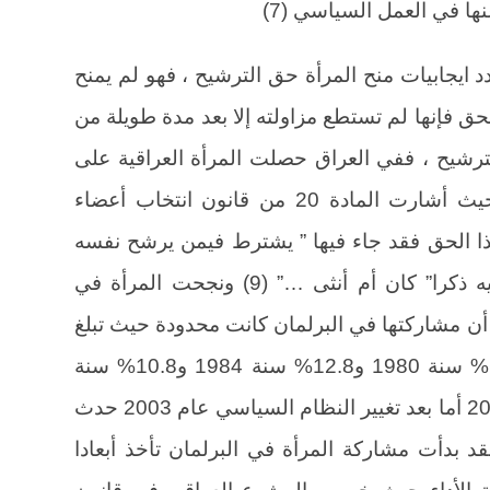
نها في العمل السياسي (7)
دد ايجابيات منح المرأة حق الترشيح ، فهو لم يمنح
لحق فإنها لم تستطع مزاولته إلا بعد مدة طويلة من
شيح ، ففي العراق حصلت المرأة العراقية على
حقها في الترشيح سنة 1967 (8) ، حيث أشارت المادة 20 من قانون انتخاب أعضاء
 رقم 7 لسنة 1967 إلى هذا الحق فقد جاء فيها ” يشترط فيمن يرشح نفسه
لعضوية مجلس الأمة أو يعين عضوا فيه ذكرا” كان أم أنثى …” (9) ونجحت المرأة في
 إلى البرلمان سنة 1980 (2) إلا أن مشاركتها في البرلمان كانت محدودة حيث تبلغ
نسبة النساء في المجلس الوطني 6.4% سنة 1980 و12.8% سنة 1984 و10.8% سنة
1989 و6.8% سنة 1996 و8% سنة 2000 أما بعد تغيير النظام السياسي عام 2003 حدث
 بدأت مشاركة المرأة في البرلمان تأخذ أبعادا