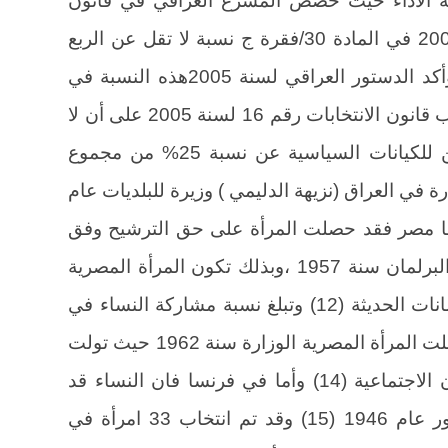
 الأداء حيث خصص المشرع العراقي في قانون
أدارة الدولة للمرحلة الانتقالية لسنة 2004 في المادة 30/فقرة ج نسبة لا تقل عن الربع
لتمثيل النساء في الجمعية الوطنية ، وأكد الدستور العراقي لسنة 2005هذه النسبة في
المادة / 49فقرة رابعا (10) وكذلك أوجب قانون الانتخابات رقم 16 لسنة 2005 على أن لا
تقل نسبة النساء في قوائم المرشحين للكيانات السياسية عن نسبة 25% من مجموع
لت الوزارة في العراق (نزيهة الدليمي ) وزيرة للبلديات عام
. أما مصر فقد حصلت المرأة على حق الترشيح وفق
الدستور المصري لسنة 1956ووصلت البرلمان سنة 1957 ،وبذلك تكون المرأة المصرية
هي أول امرأة عربية تشارك في البرلمانات الحديثة (12) وتبلغ نسبة مشاركة النساء في
البرلمان المصري حاليا 2.4% (13) ودخلت المرأة المصرية الوزارة سنة 1962 حيث تولت
السيدة (حكمت أبو زيد) وزارة الشؤون الاجتماعية (14) وأما في فرنسا فان النساء قد
اكتسبن حقهن في الترشيح وفق دستور عام 1946 (15) وقد تم انتخاب 33 امرأة في