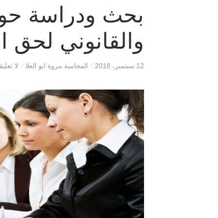
بحث ودراسة حول
والقانوني لحق ا
12 سبتمبر، 2018
/
المحامية مروة ابو العلا
/
لا تعلي