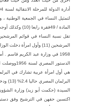
أخرى من حيث العدد ومن حيث فعالية
المرشحين (11) وأول امرأة دخ
1958 في وزارة عبد الكريم قاسم 