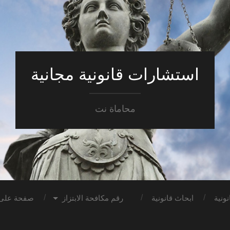
استشارات قانونية مجانية
محاماة نت
ونية
ابحاث قانونية
رقم مكافحة الابتزاز
صفحة على