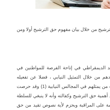
رشيح من خلال بيان مفهوم حق الترشيح أولا ومن
عد الديمقراطي في إتاحة الفرصة للمواطنين في
هم من خلال التمثيل النيابي ، فضلا عن تفعيله
لممارسة المواطنين لحقهم في انتخاب من يمثلهم في المجالس النيابية (1) وقد حرصت
أهمية حق الترشيح وكفالته وأنه لا ينبغي للسلطة
مة على المراقبة وبحزم لأية نصوص تقيد من حق