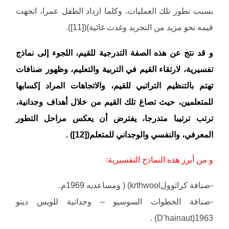
بسبب تطور تلك العمليات، وكلما ازداد الطفل عمرا، اتجهت
قيمه نحو مزيد من التجريد وغدت غائية)([11]).
و قد نتج عن هذه الصفة التدرجية للقيم، اللجوء إلى نماذج
تفسيرية، لارتقاء القيم في التربية والتعليم، وظهور صنافات
تهتم بالتنظيم التراتبي للقيم، والاتجاهات المراد إكسابها
للمتعلمين، حيث تصاغ تلك القيم من خلال أهداف وجدانية،
ترتب ترتيبا متدرجا، يفترض أن يعكس مراحل التطور
المعرفي، والنفسي والوجداني للمتعلم([12]) .
و من أبرز هذه النماذج التفسيرية:
-صنافة كراثوولkrthwool) ( ومساعديه 1969م.
-صنافة الخطوات السوسيو – وجدانية للويس دينو
D’hainaut)1963) .