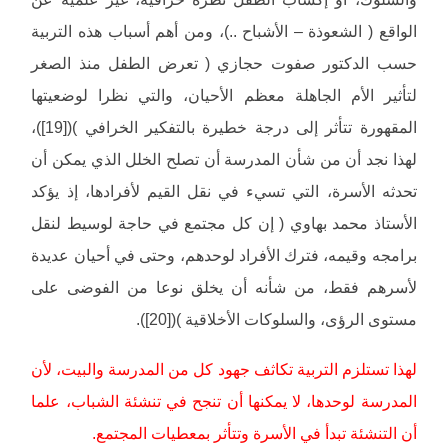
الواقع ( الشعوذة – الأشباح ..)، ومن أهم أسباب هذه التربية
حسب الدكتور صفوت حجازي ( تعرض الطفل منذ الصغر
لتأثير الأم الجاهلة معظم الأحيان، والتي نظرا لوضعيتها
المقهورة تتأثر إلى درجة خطيرة بالتفكير الخرافي )([19])،
لهذا نجد أن من شأن المدرسة أن تصلح الخلل الذي يمكن أن
تحدثه الأسرة، التي تسيء في نقل القيم لأفرادها، إذ يؤكد
الأستاذ محمد بهاوي ( إن كل مجتمع في حاجة لوسيط لنقل
برامجه وقيمه، فترك الأفراد لوحدهم، وحتى في أحيان عديدة
لأسرهم فقط، من شأنه أن يخلق نوعا من الفوضى على
مستوى الرؤى، والسلوكات الأخلاقية )([20]).
لهذا تستلزم التربية تكاثف جهود كل من المدرسة والبيت، لأن
المدرسة لوحدها، لا يمكنها أن تنجح في تنشئة الشباب، علما
أن التنشئة تبدأ في الأسرة وتتأثر بمعطيات المجتمع.