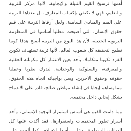
أهمها ترسيخ القيم النبيلة والإيجابية، لأنها مركز للتربية
والتعليم، فهي لا تكتفي بإكساب المعارف، بل تتعداها للتربية
على القيم والمبادئ السامية، ولعل أرقاها التربية على قيم
حقوق الإنسان، التي أصبحت مطلبا أساسيا في المنظومة
التربوية الحديثة، لأن هذا النوع من التربية أصبح هدفا كونيا
تطمح لتحقيقه كل شعوب العالم، لأنها تربية تستهدف تكوين
الفرد تكوينا متكاملا، يأخذ بعين الاعتبار كل مكوناته العقلية
والمعرفية، والسلوكية والوجدانية، ليدرك نظريا وعمليا
حقوقه وحقوق الآخرين، ويعي بواجباته اتجاه هذه الحقوق،
مما يساهم إيجابا في إنشاء مواطن صالح، قادر على الاندماج
بشكل إيجابي داخل مجتمعه.
وما دامت القيم هي أساس استمرار الوجود الإنساني، وأحد
أسرار تطور المجتمعات واستقرارها، فقد أكدت عليها كل
الديانات السماوية، وعلى رأسها الإسلام، كما ألحت على