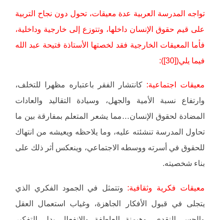
تواجه المدرسة العربية عدة معيقات، تحول دون نجاح التربية
على قيم حقوق الإنسان داخلها، وتتوزع إلى خارجية وداخلية،
فأما المعيقات الخارجية فقد لخصتها الأستاذة فتيحة عبد الله
فيما يلي([30]):
معيقات اجتماعية:
كانتشار الفقر باعتباره مظهرا للتخلف،
وارتفاع نسبة الأمية والجهل، وسيادة التقاليد والعادات
المضادة لحقوق الإنسان…مما يشعر المتعلم بمفارقة بين ما
تحاول المدرسة تنشئته عليه، وما يلاحظه ويعيشه من انتهاك
للحقوق في أسرته ووسطه الاجتماعي، وينعكس أثر ذلك على
بناء شخصيته.
معيقات فكرية وثقافية:
وتتمثل في الجمود الفكري الذي
يتجلى في قبول الأفكار الجاهزة، وغياب استعمال العقل
والحس النقدي، وهيمنة العاطفة والانفعال بدل التفكير