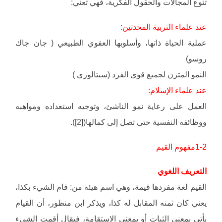
تنوع المجالات والحقول الفكرية، فهي تعني:
عند علماء التربية المحدثين:
عملية الحياة ذاتها، وأسلوبها العفوي الطبيعي ( جان جاك
روسو)
النمو المتزن لجميع قوى الفرد (سبتالوزي )
عند علماء الإسلام:
العمل على رعاية نمو الناشئ، وتوجيه استعداده ومواهبه
ووظائفه النفسية حتى تصل إلى كمالها([2]).
1-2مفهوم القيم
التعريف اللغوي
القيم لغة مفردها قيمة، وهي اسم هيئة من: قام الشيء بكذا،
يعني كان ثمنه المقابل له كذا، ويذكر ابن منظور، أن القيام
يأتي بمعنى الثبات أو بمعنى الاستقامة، فيقال أقمت الشيء