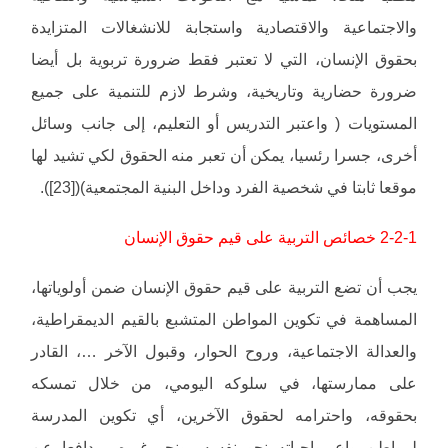
والاجتماعية والاقتصادية واستجابة للانشغالات المتزايدة
بحقوق الإنسان، التي لا تعتبر فقط ضرورة تربوية بل أيضا
ضرورة حضارية وتاريخية، وشرط لازم للتنمية على جميع
المستويات ( واعتبر التدريس أو التعليم، إلى جانب وسائل
أخرى، جسرا رئسيا، يمكن أن تعبر منه الحقوق لكي تشيد لها
موقعا ثابتا في شخصية الفرد وداخل البنية المجتمعية)([23]).
2-2-1 خصائص التربية على قيم حقوق الإنسان
يجب أن تضع التربية على قيم حقوق الإنسان ضمن أولوياتها،
المساهمة في تكوين المواطن المتشبع بالقيم الديمقراطية،
والعدالة الاجتماعية، وروح الحوار، وقبول الآخر …، القادر
على ممارستها، في سلوكه اليومي، من خلال تمسكه
بحقوقه، واحترامه لحقوق الآخرين، أي تكوين المدرسة
لمواطن واع بواجباته نحو نفسه، ونحو غيره، مدافعا عن