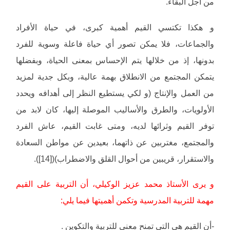
من أجل البقاء.
و هكذا تكتسي القيم أهمية كبرى، في حياة الأفراد
والجماعات، فلا يمكن تصور أي حياة فاعلة وسوية للفرد
بدونها، إذ من خلالها يتم الإحساس بمعنى الحياة، وبفضلها
يتمكن المجتمع من الانطلاق بهمة عالية، وبكل جدية لمزيد
من العمل والإنتاج (و لكي يستطيع النظر إلى أهدافه ويحدد
الأولويات، والطرق والأساليب الموصلة إليها، كان لابد من
توفر القيم وثرائها لديه، ومتى غابت القيم، عاش الفرد
والمجتمع، مغتربين عن ذاتهما، بعيدين عن مواطن السعادة
والاستقرار، قريبين من أحوال القلق والاضطراب)([14]).
و يرى الأستاذ محمد عزيز الوكيلي، أن التربية على القيم
مهمة للتربية المدرسية وتكمن أهميتها فيما يلي:
-أن القيم هي التي تمنح معنى للتربية والتكوين .