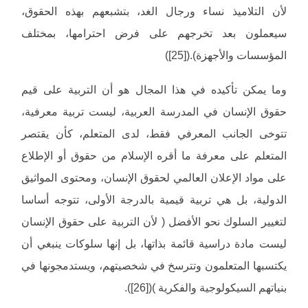
لأن التلاميذ نساء ورجال الغد، بتشبعهم بهذه الحقوق،
سيعملون بعد تخرجهم على فرض احترامها، بمختلف
المؤسسات والأجهزة).([25])
وما يمكن تأكيده في هذا المجال هو أن التربية على قيم
حقوق الإنسان في المدرسة العربية، ليست تربية معرفية،
تتوخى الجانب المعرفي فقط، لدى المتعلم، كأن يقتصر
المتعلم على معرفة ما أقره الإسلام من حقوق أو الإطلاع
على مواد الإعلان العالمي لحقوق الإنسان، ومحتوى المواثيق
الدولية، بل هي تربية قيمية بالدرجة الأولى، تتوجه أساسا
لتغيير السلوك نحو الأفضل ( لأن التربية على حقوق الإنسان
ليست مادة دراسية قائمة بذاتها، بل إنها سلوكات ينبغي أن
يكتسبها المتعلمون وتترسخ في شخصيتهم، ويستدمجونها في
بنياتهم السيكولوجية والفكرية )([26]).