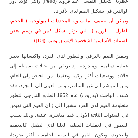
-نظرية التحليل النفسي عند فرويد (freud) والتي تؤكد دور
الوالدين في تشكيل القيم لدى الأفراد .
ويمكن أن نضيف لما سبق، المحددات البيولوجية ( الحجم-
الطول – الوزن )، التي تؤثر بشكل كبير في رسم بعض
السمات الأساسية لشخصية الإنسان وقيمه([10]) .
وتتميز القيم بالترقي والتطور لدى الفرد، واكتسابها يعتبر
عملية دينامية، ومتدرجة، إذ ترتقي من حالات بسيطة إلى
حالات ووضعيات أكثر تركيبا وتعقيدا، من الخاص إلى العام،
ومن المباشر إلى غير المباشر، ومن العيني إلى المجرد، فقد
كشف الباحث (ودروف) عام 1952 الطابع التدرجي لتطور
منظومة القيم لدى الفرد مشيرا إلى ( أن القيم التي تهيمن
في السنوات الثلاثة الأولى، قيم مباشرة، عينية، وذلك بسبب
القصور في العمليات العقلية العليا لدى الطفل، كالتعميم
والتجريد، وتكون القيم في السنة الخامسة أكثر تجريدا،