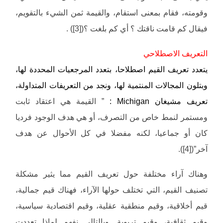
وقومته، فقام بمعنى استقام، والقيمة ثمن الشيء بالتقويم،
فيقال كم قامت ناقتك ؟ أي كم بلغت ؟([3]) .
التعريف الاصطلاحي
يتعدد تعريف القيم اصطلاحا، بتعدد المرجعيات المحددة لها،
وبتلون المجالات المنتمية لها، ونجد من التعريفات المتداولة،
تعريف مشيغان Michigan :
” القيمة هي اعتقاد ثابت
ومستمر لنمط خاص من التصرف، أو هي هدف الوجود فرديا
كان أو جماعيا، لكنه مفضلا في كل الأحوال عن هدف
آخر”([4]).
وهناك آراء مختلفة حول تعريف القيم مما يثير مشكلة
تصنيف القيم، التي تختلف حولها الآراء، فهناك قيم جمالية،
قيم أخلاقية، وقيم منطقية عقلية، وقيم اقتصادية سياسية،
وقيم ثقافية، وقيم تربوية…وبالتالي نفهم لماذا تعددت