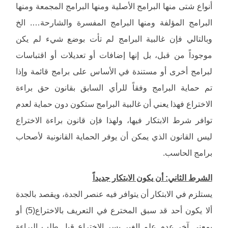
أنواع شتى منها البرامج الأصلية ومنها البرامج المجمعة ومنها
البرامج المؤلفة ومنها البرامج المفسرة والشارحة…. الخ
وبالتالي فإن غالبية البرامج لم تأت بوضع شيء لم يكن
موجوداً من قبل، بل إنها إضافات أو تعديلات أو اقتباسات
لبرامج أخرى أو مستندة في الأساس على برامج قائمة وإذا
تم حماية البرامج وفقاً للرأي السابق بقانون حق براءة
الاختراع فهذا يعني أن غالبية البرامج ستكون دون حماية لعدم
توافر شرط الابتكار فيها، ولهذا فإن قانون براءة الاختراع
ليس القانون الذي يمكن أن يوفر الحماية القانونية لأصحاب
برامج الحاسب.
الشرط الثاني: أن يكون الابتكار جديداً
يستلزم في الابتكار أن يتوافر فيه عنصر الجدة، ويقصد بالجدة
ألا يكون أحد قد سبق المخترع في التعريف بالاختراع(5) أو
بمعنى آخر عدم علم الغير بسر الاختراع قبل طلب البراءة