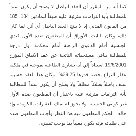
كما أنه من المقرر أن العقد الباطل لا يصلح أن يكون سنداً
للمطالبة بأية التزامات مترتبة عليه طبقاً للمادتين 184، 185
من القانون المدني إذ لا ينتج العقد الباطل أي أثر. لما كان
ذلك، وكان الثابت بالأوراق أن المطعون ضده الأول كندي
الجنسية أقام الدعوى الراهنة أمام محكمة أول درجة
للمطالبة بباقي مستحقاته الناتجة عن عقد الاتفاق المؤرخ
19/6/2001 استناداً إلي أنه يشارك الطاعنة بموجبه في ملكية
عقار النزاع بحصة قدرها 39.25%، وكان هذا العقد حسبما
سلف باطلاً بطلاناً مطلقاً ولا يصلح أن يكون سنداً للمطالبة
بأية التزامات مترتبة عليه باعتبار أن المطعون ضده الأول
غير كويتي الجنسية، ولا يجوز له تملك العقارات بالكويت، وإذ
خالف الحكم المطعون فيه هذا النظر وأجاب المطعون ضده
على طلباته فإنه يكون معيباً بما يوجب تمييزه.